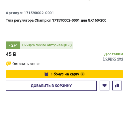
СРАВНЕНИЕ
(
0
)
Артикул: 171590002-0001
Тяга регулятора Champion 171590002-0001 для GX160/200
ИЗБРАННОЕ
(
0
)
МАГАЗИНЫ
Скидка после авторизации
- 2 ₽
СЕРВИС
45
Доставим
c
Подробнее
Оставить отзыв
ПОДДЕРЖКА
Сервисный центр
1 бонус на карту
?
Гарантия Champion
Авторизуйтесь
ДОБАВИТЬ
В КОРЗИНУ
Нашли дешевле?
Политика обработки персональных данных
ИНФОРМАЦИЯ
О компании
О бренде