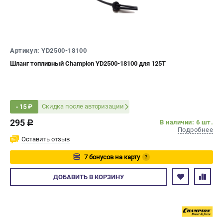
Новости
Юридическим лицам
Контакты
Бонусная программа
Артикул: YD2500-18100
Способы оплаты
Шланг топливный Champion YD2500-18100 для 125T
Как нас найти
КАТАЛОГ
Скидка после авторизации
- 15 ₽
Аккумуляторная техника
295
В наличии: 6 шт.
c
Генераторы электричества
Подробнее
Двигатели
Оставить отзыв
Запасные части
7 бонусов на карту
?
Мотоблоки
Авторизуйтесь
Мотопомпы
ДОБАВИТЬ
В КОРЗИНУ
Принадлежности и акссесуары
Садовая техника
Сварочное оборудование