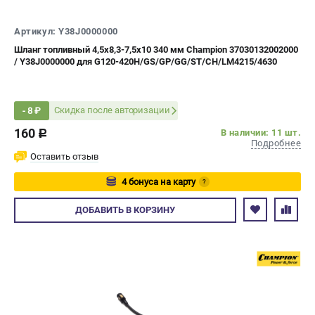
СРАВНЕНИЕ
(
0
)
Артикул: Y38J0000000
Шланг топливный 4,5х8,3-7,5х10 340 мм Champion 37030132002000
ИЗБРАННОЕ
(
0
)
/ Y38J0000000 для G120-420H/GS/GP/GG/ST/CH/LM4215/4630
МАГАЗИНЫ
Скидка после авторизации
- 8 ₽
СЕРВИС
160
В наличии: 11 шт.
c
Подробнее
ПОДДЕРЖКА
Оставить отзыв
Сервисный центр
4 бонуса на карту
?
Гарантия Champion
Авторизуйтесь
ДОБАВИТЬ
В КОРЗИНУ
Нашли дешевле?
Политика обработки персональных данных
ИНФОРМАЦИЯ
О компании
О бренде