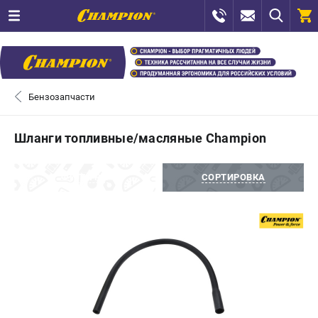
0 
₽
САНКТ-ПЕТЕРБУРГ
Бензозапчасти
+7 (812) 448-13-08
- ЗАКАЗ ИЗДЕЛИЙ
Шланги топливные/масляные Champion
+7 (8112) 59-12-69
- ЗАКАЗ ЗАПЧАСТЕЙ
ФИЛЬТРЫ
СОРТИРОВКА
ЗАКАЗАТЬ ЗАПЧАСТЬ
ВХОД ИЛИ РЕГИСТРАЦИЯ
КАТАЛОГ
АКЦИИ