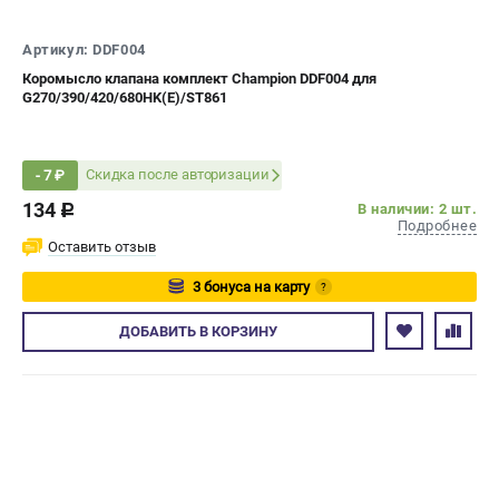
СРАВНЕНИЕ
(
0
)
Артикул: DDF004
Коромысло клапана комплект Champion DDF004 для
ИЗБРАННОЕ
(
0
)
G270/390/420/680HK(E)/ST861
МАГАЗИНЫ
Скидка после авторизации
- 7 ₽
СЕРВИС
134
В наличии: 2 шт.
c
Подробнее
Оставить отзыв
ПОДДЕРЖКА
Сервисный центр
3 бонуса на карту
?
Гарантия Champion
Авторизуйтесь
ДОБАВИТЬ
В КОРЗИНУ
Нашли дешевле?
Политика обработки персональных данных
ИНФОРМАЦИЯ
О компании
О бренде