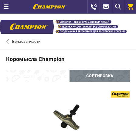
0 
₽
САНКТ-ПЕТЕРБУРГ
Бензозапчасти
+7 (812) 448-13-08
- ЗАКАЗ ИЗДЕЛИЙ
Коромысла Champion
+7 (8112) 59-12-69
- ЗАКАЗ ЗАПЧАСТЕЙ
ФИЛЬТРЫ
СОРТИРОВКА
ЗАКАЗАТЬ ЗАПЧАСТЬ
ВХОД ИЛИ РЕГИСТРАЦИЯ
КАТАЛОГ
АКЦИИ