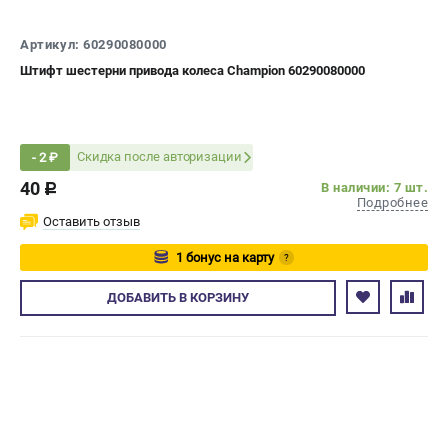
СРАВНЕНИЕ
(
0
)
Артикул: 60290080000
Штифт шестерни привода колеса Champion 60290080000
ИЗБРАННОЕ
(
0
)
МАГАЗИНЫ
Скидка после авторизации
- 2 ₽
СЕРВИС
40
В наличии: 7 шт.
c
Подробнее
Оставить отзыв
ПОДДЕРЖКА
Сервисный центр
1 бонус на карту
?
Гарантия Champion
Авторизуйтесь
ДОБАВИТЬ
В КОРЗИНУ
Нашли дешевле?
Политика обработки персональных данных
ИНФОРМАЦИЯ
О компании
О бренде