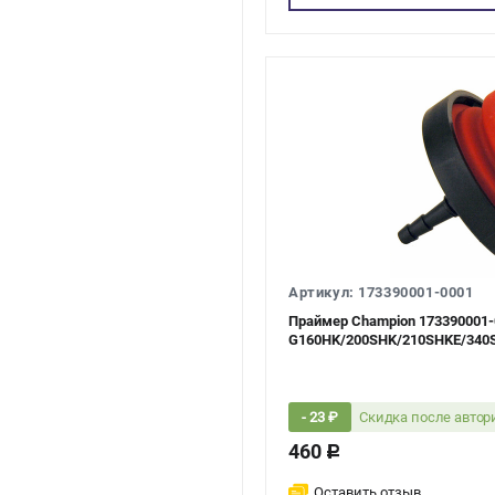
Артикул: 173390001-0001
Праймер Champion 173390001-
G160HK/200SHK/210SHKE/340
Скидка после авто
- 23 ₽
460
c
Оставить отзыв