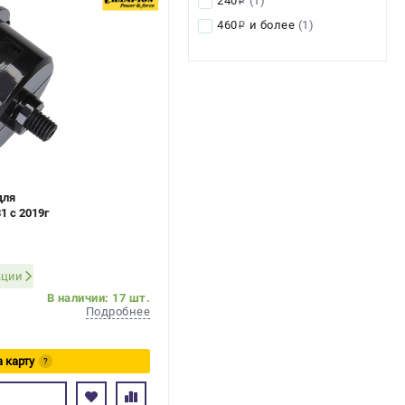
240
(1)
i
460
и более
(1)
i
для
1 с 2019г
ации
В наличии: 17 шт.
Подробнее
а карту
?
ь