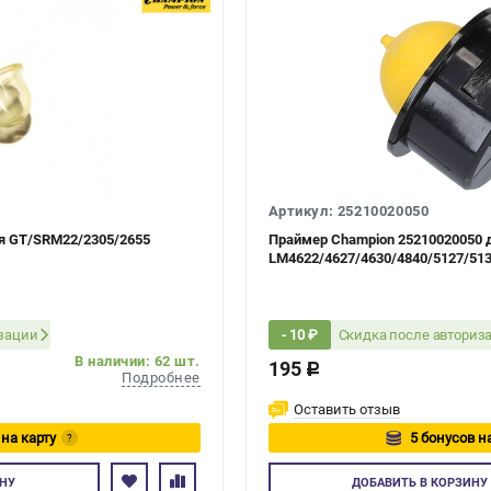
Артикул: 25210020050
я GT/SRM22/2305/2655
Праймер Champion 25210020050 
LM4622/4627/4630/4840/5127/513
изации
Скидка после авториз
- 10 ₽
В наличии: 62 шт.
195
c
Подробнее
Оставить отзыв
 на карту
5 бонусов н
?
есь
Авторизуйтес
НУ
ДОБАВИТЬ
В КОРЗИНУ