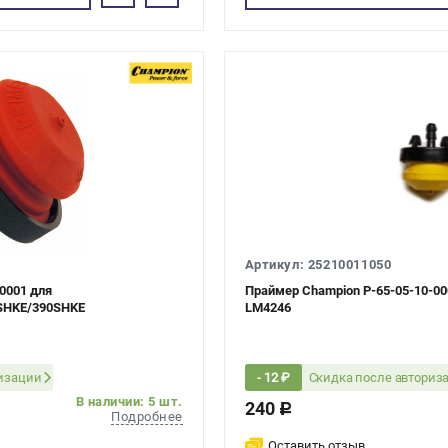
Артикул: 25210011050
0001 для
Праймер Champion P-65-05-10-00
SHKE/390SHKE
LM4246
ризации
Скидка после авториз
- 12 ₽
В наличии: 5 шт.
240
c
Подробнее
Оставить отзыв