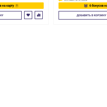
в на карту
6 бонусов н
?
тесь
Авторизуйтес
НУ
ДОБАВИТЬ
В КОРЗИНУ