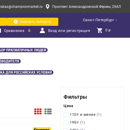
zakaz@championmarket.ru
Проспект Александровской Фермы, 29АЛ
Санкт-Петербург
Заказать запчасть
0 
Сравнение
0
Вход или регистрация
₽
Фильтры
Цена
110
и менее
(1)
i
195
(1)
i