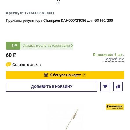
СРАВНЕНИЕ
(
0
)
Артикул: 171600036-0001
Пружина регулятора Champion DAH000/21086 для GX160/200
ИЗБРАННОЕ
(
0
)
МАГАЗИНЫ
Скидка после авторизации
- 3 ₽
СЕРВИС
60
В наличии: 6 шт.
c
Подробнее
ПОДДЕРЖКА
Оставить отзыв
Сервисный центр
2 бонуса на карту
?
Гарантия Champion
Авторизуйтесь
ДОБАВИТЬ
В КОРЗИНУ
Нашли дешевле?
Политика обработки персональных данных
ИНФОРМАЦИЯ
О компании
О бренде