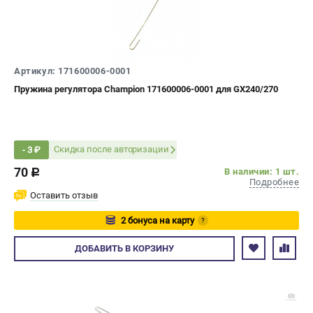
Новости
Юридическим лицам
Контакты
Бонусная программа
Артикул: 171600006-0001
Способы оплаты
Пружина регулятора Champion 171600006-0001 для GX240/270
Как нас найти
КАТАЛОГ
Скидка после авторизации
- 3 ₽
Аккумуляторная техника
70
В наличии: 1 шт.
c
Генераторы электричества
Подробнее
Двигатели
Оставить отзыв
Запасные части
2 бонуса на карту
?
Мотоблоки
Авторизуйтесь
Мотопомпы
ДОБАВИТЬ
В КОРЗИНУ
Принадлежности и акссесуары
Садовая техника
Сварочное оборудование