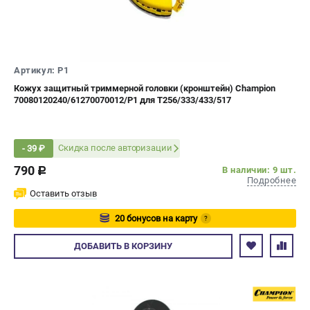
Новости
Юридическим лицам
Контакты
Бонусная программа
Артикул: P1
Способы оплаты
Кожух защитный триммерной головки (кронштейн) Champion
Как нас найти
70080120240/61270070012/P1 для T256/333/433/517
КАТАЛОГ
Скидка после авторизации
- 39 ₽
Аккумуляторная техника
790
В наличии: 9 шт.
c
Генераторы электричества
Подробнее
Двигатели
Оставить отзыв
Запасные части
20 бонусов на карту
?
Мотоблоки
Авторизуйтесь
Мотопомпы
ДОБАВИТЬ
В КОРЗИНУ
Принадлежности и акссесуары
Садовая техника
Сварочное оборудование