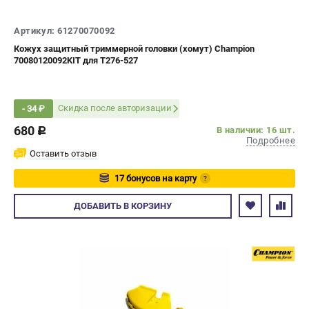
СРАВНЕНИЕ
(
0
)
Артикул: 61270070092
Кожух защитный триммерной головки (хомут) Champion
ИЗБРАННОЕ
(
0
)
70080120092KIT для T276-527
МАГАЗИНЫ
Скидка после авторизации
- 34 ₽
СЕРВИС
680
В наличии: 16 шт.
c
Подробнее
ПОДДЕРЖКА
Оставить отзыв
Сервисный центр
17 бонусов на карту
?
Гарантия Champion
Авторизуйтесь
ДОБАВИТЬ
В КОРЗИНУ
Нашли дешевле?
Политика обработки персональных данных
ИНФОРМАЦИЯ
О компании
О бренде