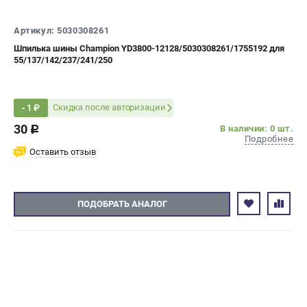
СРАВНЕНИЕ
(
0
)
Артикул: 5030308261
Шпилька шины Champion YD3800-12128/5030308261/1755192 для
ИЗБРАННОЕ
(
0
)
55/137/142/237/241/250
МАГАЗИНЫ
Скидка после авторизации
- 1 ₽
СЕРВИС
30
В наличии: 0 шт.
c
Подробнее
Оставить отзыв
ПОДДЕРЖКА
Сервисный центр
Гарантия Champion
ПОДОБРАТЬ АНАЛОГ
Нашли дешевле?
Политика обработки персональных данных
ИНФОРМАЦИЯ
О компании
О бренде