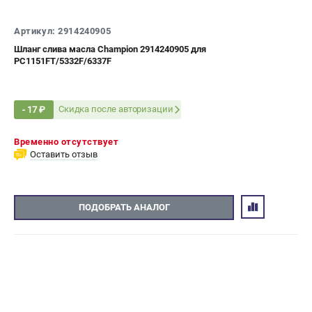
СРАВНЕНИЕ
(
0
)
Артикул: 2914240905
Шланг слива масла Champion 2914240905 для
ИЗБРАННОЕ
(
0
)
PC1151FT/5332F/6337F
МАГАЗИНЫ
Скидка после авторизации
- 17 ₽
СЕРВИС
Временно отсутствует
Оставить отзыв
ПОДДЕРЖКА
Сервисный центр
Гарантия Champion
ПОДОБРАТЬ АНАЛОГ
Нашли дешевле?
Политика обработки персональных данных
ИНФОРМАЦИЯ
О компании
О бренде