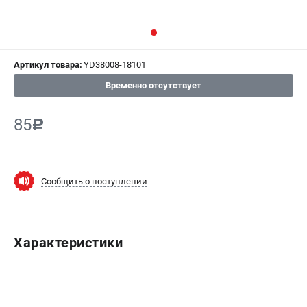
СРАВНЕНИЕ
(
0
)
ИЗБРАННОЕ
(
0
)
Артикул товара:
YD38008-18101
МАГАЗИНЫ
Временно отсутствует
СЕРВИС
85
c
ПОДДЕРЖКА
Сервисный центр
Сообщить о поступлении
Гарантия Champion
Нашли дешевле?
Политика обработки персональных данных
Характеристики
ИНФОРМАЦИЯ
О компании
О бренде