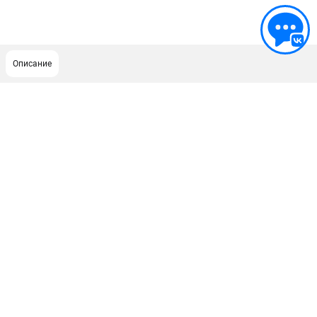
Описание
ПОДДЕРЖКА
Сервисный центр
Гарантия Champion
Нашли дешевле?
Политика обработки персональных данных
ИНФОРМАЦИЯ
О компании
О бренде