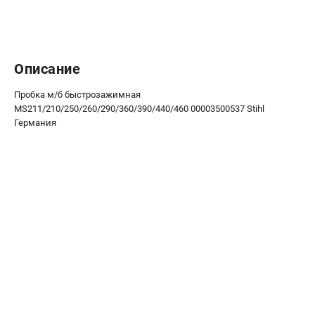
Средства защиты
Станки
Строительная техника
Уборочная техника
Описание
Пробка м/б быстрозажимная
ТЕЛЕФОН (САНКТ-ПЕТЕРБУРГ)
MS211/210/250/260/290/360/390/440/460 00003500537 Stihl
+7 (812) 448-13-08
Германия
Информация размещённая на сайте не является публичной
офертой.
проспект Александровской Фермы, 29АЛ
8 (812) 748-27-58
8 (800) 550-70-46
Режим работы колл-центра:
пн-пт - с 9:00 до 18:00
сб - с 10:00 до 16:00
вс - выходной
ЗАКАЗ ЗАПЧАСТЕЙ
+7 (8112) 59-12-69
zakaz@championmarket.ru