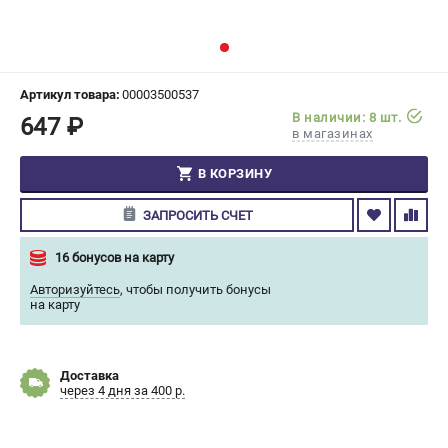
СРАВНЕНИЕ
(
0
)
ИЗБРАННОЕ
(
0
)
Артикул товара:
00003500537
В наличии: 8 шт.
647 ₽
МАГАЗИНЫ
в магазинах
СЕРВИС
В КОРЗИНУ
ЗАПРОСИТЬ СЧЕТ
ПОДДЕРЖКА
Сервисный центр
16 бонусов на карту
Гарантия Champion
Авторизуйтесь
,
чтобы получить бонусы
Нашли дешевле?
на карту
Политика обработки персональных данных
Доставка
ИНФОРМАЦИЯ
через 4 дня за 400 р.
О компании
О бренде