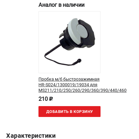
Аналог в наличии
Новости
Юридическим лицам
Контакты
Бонусная программа
Способы оплаты
Как нас найти
КАТАЛОГ
Аккумуляторная техника
Генераторы электричества
Пробка м/б быстрозажимная
HR-S024/1300019/19034 для
Двигатели
MS211/210/250/260/290/360/390/440/460
Запасные части
210
p
Мотоблоки
Мотопомпы
ДОБАВИТЬ В КОРЗИНУ
Принадлежности и акссесуары
Садовая техника
Сварочное оборудование
Характеристики