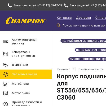
Заказ запчастей: +7 (8112) 59-12-69
Заказ изделий: +7 (812) 44
Контакты
Доставка
Оплат
Аккумуляторная
техника
Генераторы
электричества
Двигатели
Каталог
Запасные части
Запасные части
Корпус подшипн
для
Мотоблоки
ST556/655/656/
Мотопомпы
С3060
Принадлежности и
акссесуары