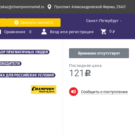
zakaz@championmarket.ru
Проспект Александровской Фермы, 29АЛ
Санкт-Петербург
Заказать запчасть
0 
Сравнение
0
Вход или регистрация
₽
Временно отсутствует
Последняя цена
121
c
Сообщить о поступлении