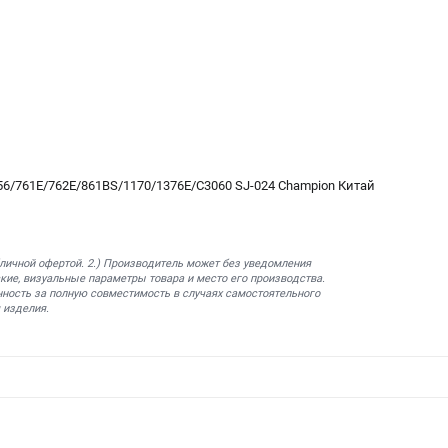
6/761Е/762Е/861BS/1170/1376Е/С3060 SJ-024 Champion Китай
бличной офертой. 2.) Производитель может без уведомления
кие, визуальные параметры товара и место его производства.
нность за полную совместимость в случаях самостоятельного
 изделия.