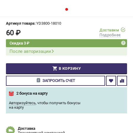
СРАВНЕНИЕ
(
0
)
ИЗБРАННОЕ
(
0
)
Артикул товара:
YD3800-18010
Доставим
60 ₽
Подробнее
МАГАЗИНЫ
Скидка 3 ₽
После авторизации
СЕРВИС
ПОДДЕРЖКА
В КОРЗИНУ
Сервисный центр
ЗАПРОСИТЬ СЧЕТ
Гарантия Champion
Нашли дешевле?
2 бонуса на карту
Политика обработки персональных данных
Авторизуйтесь
,
чтобы получить бонусы
на карту
ИНФОРМАЦИЯ
О компании
Доставка
О бренде
Транспортной компанией