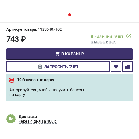
СРАВНЕНИЕ
(
0
)
ИЗБРАННОЕ
(
0
)
Артикул товара:
11236407102
В наличии: 9 шт.
743 ₽
МАГАЗИНЫ
в магазинах
СЕРВИС
В КОРЗИНУ
ЗАПРОСИТЬ СЧЕТ
ПОДДЕРЖКА
Сервисный центр
19 бонусов на карту
Гарантия Champion
Авторизуйтесь
,
чтобы получить бонусы
Нашли дешевле?
на карту
Политика обработки персональных данных
Доставка
ИНФОРМАЦИЯ
через 4 дня за 400 р.
О компании
О бренде