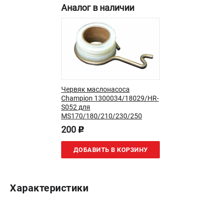
Аналог в наличии
Новости
Юридическим лицам
Контакты
Бонусная программа
Способы оплаты
Как нас найти
Червяк маслонасоса
КАТАЛОГ
Champion 1300034/18029/HR-
S052 для
Аккумуляторная техника
MS170/180/210/230/250
Генераторы электричества
200
p
Двигатели
Запасные части
ДОБАВИТЬ В КОРЗИНУ
Мотоблоки
Мотопомпы
Принадлежности и акссесуары
Характеристики
Садовая техника
Сварочное оборудование