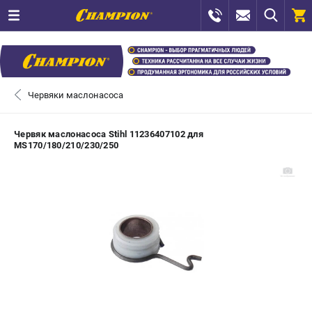
0 
₽
САНКТ-ПЕТЕРБУРГ
Червяки маслонасоса
+7 (812) 448-13-08
- ЗАКАЗ ИЗДЕЛИЙ
Червяк маслонасоса Stihl 11236407102 для
MS170/180/210/230/250
+7 (8112) 59-12-69
- ЗАКАЗ ЗАПЧАСТЕЙ
ЗАКАЗАТЬ ЗАПЧАСТЬ
ВХОД ИЛИ РЕГИСТРАЦИЯ
КАТАЛОГ
АКЦИИ