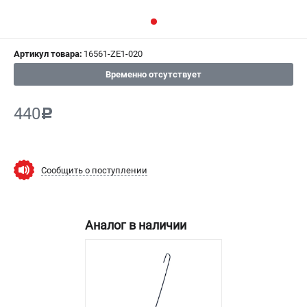
СРАВНЕНИЕ
(
0
)
ИЗБРАННОЕ
(
0
)
Артикул товара:
16561-ZE1-020
Временно отсутствует
МАГАЗИНЫ
440
c
СЕРВИС
ПОДДЕРЖКА
Сообщить о поступлении
Сервисный центр
Гарантия Champion
Нашли дешевле?
Аналог в наличии
Политика обработки персональных данных
ИНФОРМАЦИЯ
О компании
О бренде