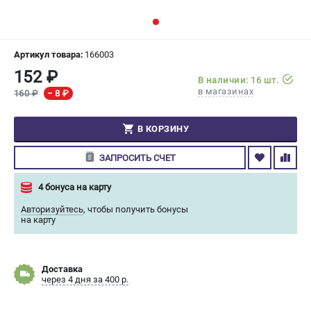
СРАВНЕНИЕ
(
0
)
ИЗБРАННОЕ
(
0
)
Артикул товара:
166003
152 ₽
В наличии: 16 шт.
МАГАЗИНЫ
в магазинах
160 ₽
− 8 ₽
СЕРВИС
В КОРЗИНУ
ПОДДЕРЖКА
ЗАПРОСИТЬ СЧЕТ
Сервисный центр
4 бонуса на карту
Гарантия Champion
Авторизуйтесь
,
чтобы получить бонусы
Нашли дешевле?
на карту
Политика обработки персональных данных
ИНФОРМАЦИЯ
Доставка
через 4 дня за 400 р.
О компании
О бренде