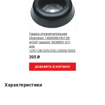
Новости
Юридическим лицам
Контакты
Бонусная программа
Способы оплаты
Как нас найти
Чашка ограничительная
Champion 1400098/HU128-
GCGP (аналог 5038901-01)
КАТАЛОГ
для
125/128/225/232/J2026/2032
Аккумуляторная техника
395
p
Генераторы электричества
Двигатели
ДОБАВИТЬ В КОРЗИНУ
Запасные части
Мотоблоки
Мотопомпы
Характеристики
Принадлежности и акссесуары
Садовая техника
Сварочное оборудование