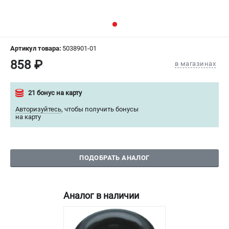
СРАВНЕНИЕ
(
0
)
ИЗБРАННОЕ
(
0
)
Артикул товара:
5038901-01
858 ₽
МАГАЗИНЫ
в магазинах
СЕРВИС
21 бонус на карту
Авторизуйтесь
,
чтобы получить бонусы
ПОДДЕРЖКА
на карту
Сервисный центр
Гарантия Champion
Нашли дешевле?
ПОДОБРАТЬ АНАЛОГ
Политика обработки персональных данных
Аналог в наличии
ИНФОРМАЦИЯ
О компании
О бренде