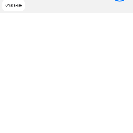
Описание
ПОДДЕРЖКА
Сервисный центр
Гарантия Champion
Нашли дешевле?
Политика обработки персональных данных
ИНФОРМАЦИЯ
О компании
О бренде
Новости
Юридическим лицам
Контакты