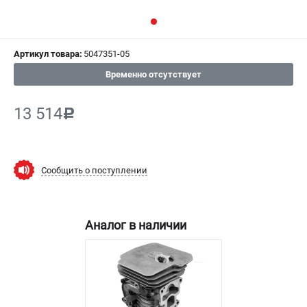
СРАВНЕНИЕ
(
0
)
ИЗБРАННОЕ
(
0
)
Артикул товара:
5047351-05
Временно отсутствует
МАГАЗИНЫ
13 514
c
СЕРВИС
ПОДДЕРЖКА
Сообщить о поступлении
Сервисный центр
Гарантия Champion
Нашли дешевле?
Аналог в наличии
Политика обработки персональных данных
ИНФОРМАЦИЯ
О компании
О бренде