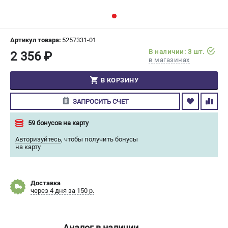
СРАВНЕНИЕ
(
0
)
ИЗБРАННОЕ
(
0
)
Артикул товара:
5257331-01
В наличии: 3 шт.
2 356 ₽
в магазинах
МАГАЗИНЫ
В КОРЗИНУ
СЕРВИС
ЗАПРОСИТЬ СЧЕТ
ПОДДЕРЖКА
59 бонусов на карту
Сервисный центр
Авторизуйтесь
,
чтобы получить бонусы
Гарантия Champion
на карту
Нашли дешевле?
Политика обработки персональных данных
Доставка
через 4 дня за 150 р.
ИНФОРМАЦИЯ
О компании
О бренде
Аналог в наличии