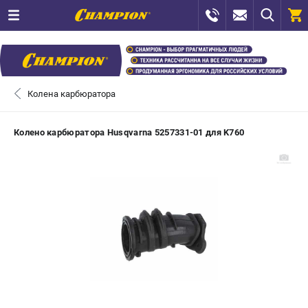
0 
₽
САНКТ-ПЕТЕРБУРГ
Колена карбюратора
+7 (812) 448-13-08
- ЗАКАЗ ИЗДЕЛИЙ
Колено карбюратора Husqvarna 5257331-01 для K760
+7 (8112) 59-12-69
- ЗАКАЗ ЗАПЧАСТЕЙ
ЗАКАЗАТЬ ЗАПЧАСТЬ
ВХОД ИЛИ РЕГИСТРАЦИЯ
КАТАЛОГ
АКЦИИ