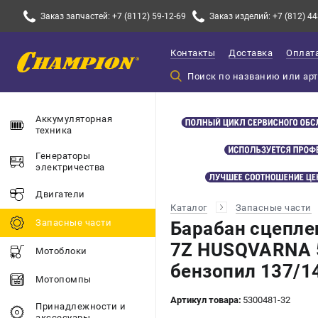
Заказ запчастей: +7 (8112) 59-12-69
Заказ изделий: +7 (812) 44
Контакты
Доставка
Оплат
Аккумуляторная
техника
Генераторы
электричества
Двигатели
Каталог
Запасные части
Запасные части
Барабан сцеплен
7Z HUSQVARNA 
Мотоблоки
бензопил 137/1
Мотопомпы
Артикул товара:
5300481-32
Принадлежности и
акссесуары