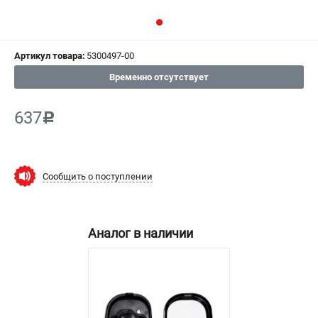
СРАВНЕНИЕ
(
0
)
ИЗБРАННОЕ
(
0
)
Артикул товара:
5300497-00
Временно отсутствует
МАГАЗИНЫ
637
c
СЕРВИС
ПОДДЕРЖКА
Сообщить о поступлении
Сервисный центр
Гарантия Champion
Нашли дешевле?
Аналог в наличии
Политика обработки персональных данных
ИНФОРМАЦИЯ
О компании
О бренде