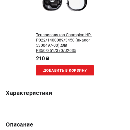
Новости
Юридическим лицам
Контакты
Бонусная программа
Способы оплаты
Теплоизолятор Champion HR-
P022/1400089/3450 (аналог
Как нас найти
5300497-00) для
P350/351/370/J2035
КАТАЛОГ
210
p
Аккумуляторная техника
ДОБАВИТЬ В КОРЗИНУ
Генераторы электричества
Двигатели
Запасные части
Характеристики
Мотоблоки
Мотопомпы
Принадлежности и акссесуары
Садовая техника
Описание
Сварочное оборудование