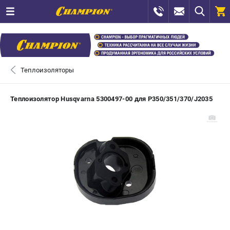
0 
₽
САНКТ-ПЕТЕРБУРГ
Теплоизоляторы
+7 (812) 448-13-08
- ЗАКАЗ ИЗДЕЛИЙ
Теплоизолятор Husqvarna 5300497-00 для P350/351/370/J2035
+7 (8112) 59-12-69
- ЗАКАЗ ЗАПЧАСТЕЙ
ЗАКАЗАТЬ ЗАПЧАСТЬ
ВХОД ИЛИ РЕГИСТРАЦИЯ
КАТАЛОГ
АКЦИИ