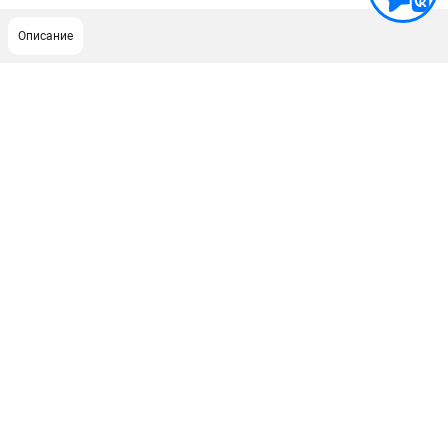
Описание
ПОДДЕРЖКА
Сервисный центр
Гарантия Champion
Нашли дешевле?
Политика обработки персональных данных
ИНФОРМАЦИЯ
О компании
О бренде
Новости
Юридическим лицам