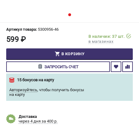
СРАВНЕНИЕ
(
0
)
ИЗБРАННОЕ
(
0
)
Артикул товара:
5300956-46
В наличии: 37 шт.
599 ₽
МАГАЗИНЫ
в магазинах
СЕРВИС
В КОРЗИНУ
ЗАПРОСИТЬ СЧЕТ
ПОДДЕРЖКА
Сервисный центр
15 бонусов на карту
Гарантия Champion
Авторизуйтесь
,
чтобы получить бонусы
Нашли дешевле?
на карту
Политика обработки персональных данных
Доставка
ИНФОРМАЦИЯ
через 4 дня за 400 р.
О компании
О бренде