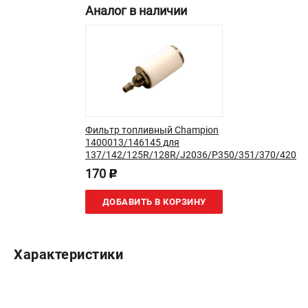
Аналог в наличии
Новости
Юридическим лицам
Контакты
Бонусная программа
Способы оплаты
Как нас найти
Фильтр топливный Champion
КАТАЛОГ
1400013/146145 для
137/142/125R/128R/J2036/P350/351/370/420
Аккумуляторная техника
170
Генераторы электричества
p
Двигатели
ДОБАВИТЬ В КОРЗИНУ
Запасные части
Мотоблоки
Мотопомпы
Характеристики
Принадлежности и акссесуары
Садовая техника
Сварочное оборудование