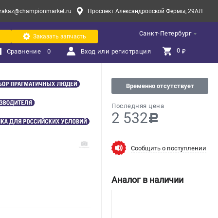
zakaz@championmarket.ru
Проспект Александровской Фермы, 29АЛ
Санкт-Петербург
Заказать запчасть
0 
Сравнение
0
Вход или регистрация
₽
Временно отсутствует
Последняя цена
2 532
c
Сообщить о поступлении
Аналог в наличии