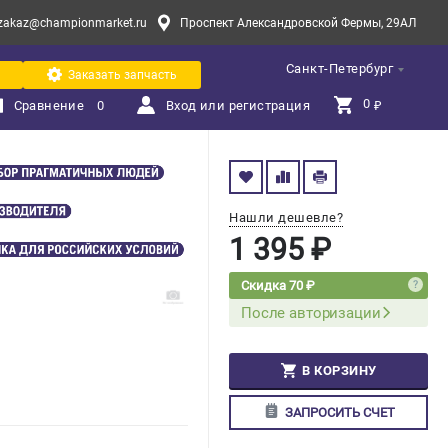
zakaz@championmarket.ru
Проспект Александровской Фермы, 29АЛ
Санкт-Петербург
Заказать запчасть
0 
Сравнение
0
Вход или регистрация
₽
Нашли дешевле?
1 395 ₽
Скидка 70 ₽
После авторизации
В КОРЗИНУ
ЗАПРОСИТЬ СЧЕТ