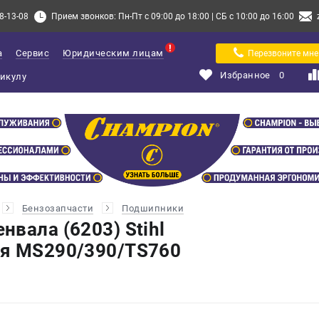
8-13-08
Прием звонков: Пн-Пт с 09:00 до 18:00 | СБ с 10:00 до 16:00
а
Сервис
Юридическим лицам
Перезвоните мне
Избранное
0
Бензозапчасти
Подшипники
вала (6203) Stihl
ля MS290/390/TS760