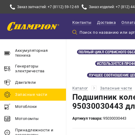
Заказ запчастей: +7 (8112) 59-12-69
Заказ изделий: +7 (812) 44
Контакты
Доставка
Оплат
Аккумуляторная
техника
Генераторы
электричества
Двигатели
Каталог
Запасные части
Запасные части
Подшипник колен
95030030443 д
Мотоблоки
Артикул товара:
95030030443
Мотопомпы
Принадлежности и
акссесуары