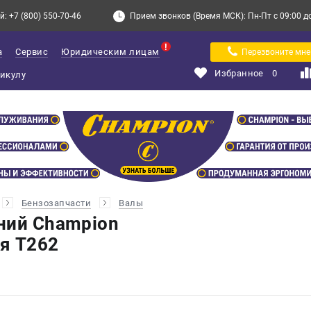
: +7 (800) 550-70-46
Прием звонков (Время МСК): Пн-Пт с 09:00 до 
а
Сервис
Юридическим лицам
Перезвоните мне
Избранное
0
Бензозапчасти
Валы
ний Champion
я T262