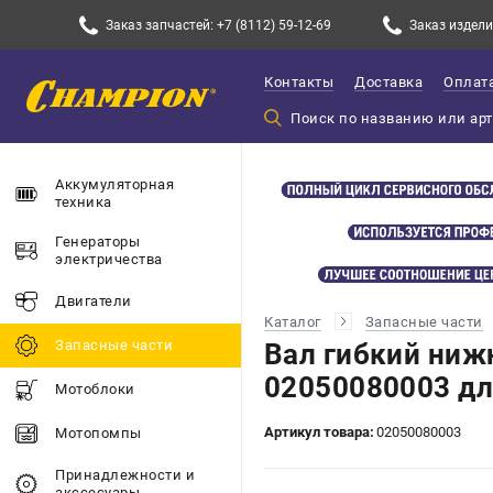
Заказ запчастей: +7 (8112) 59-12-69
Заказ изделий
Контакты
Доставка
Оплат
Аккумуляторная
техника
Генераторы
электричества
Двигатели
Каталог
Запасные части
Запасные части
Вал гибкий ниж
02050080003 дл
Мотоблоки
Артикул товара:
02050080003
Мотопомпы
Принадлежности и
акссесуары