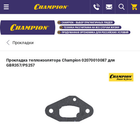
0 
₽
САНКТ-ПЕТЕРБУРГ
Прокладки
+7 (812) 448-13-08
- ЗАКАЗ ИЗДЕЛИЙ
Прокладка теплоизолятора Champion 02070010087 для
GBR357/PS257
+7 (8112) 59-12-69
- ЗАКАЗ ЗАПЧАСТЕЙ
ЗАКАЗАТЬ ЗАПЧАСТЬ
ВХОД ИЛИ РЕГИСТРАЦИЯ
КАТАЛОГ
АКЦИИ