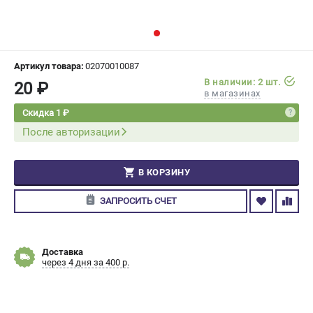
СРАВНЕНИЕ
(
0
)
ИЗБРАННОЕ
(
0
)
Артикул товара:
02070010087
В наличии: 2 шт.
20 ₽
МАГАЗИНЫ
в магазинах
Скидка 1 ₽
СЕРВИС
После авторизации
ПОДДЕРЖКА
В КОРЗИНУ
Сервисный центр
Гарантия Champion
ЗАПРОСИТЬ СЧЕТ
Нашли дешевле?
Политика обработки персональных данных
Доставка
через 4 дня за 400 р.
ИНФОРМАЦИЯ
О компании
О бренде