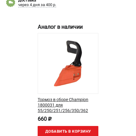
Доставка
через 4 дня за 400 р.
Новости
Юридическим лицам
Контакты
Аналог в наличии
Бонусная программа
Способы оплаты
Как нас найти
КАТАЛОГ
Аккумуляторная техника
Генераторы электричества
Двигатели
Запасные части
Мотоблоки
Тормоз в сборе Champion
1800031 для
Мотопомпы
55/250/251/256/350/362
Принадлежности и акссесуары
660
p
Садовая техника
Сварочное оборудование
ДОБАВИТЬ В КОРЗИНУ