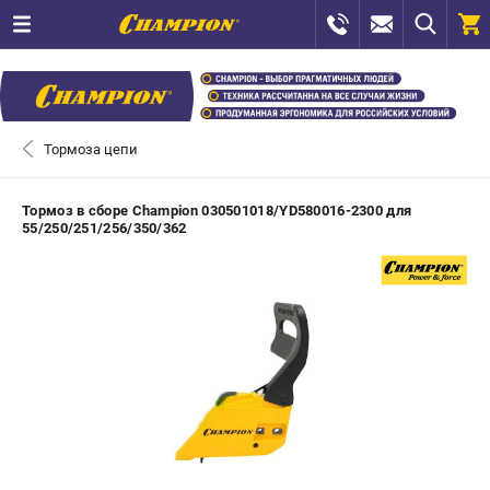
0 
₽
САНКТ-ПЕТЕРБУРГ
Тормоза цепи
+7 (812) 448-13-08
- ЗАКАЗ ИЗДЕЛИЙ
Тормоз в сборе Champion 030501018/YD580016-2300 для
55/250/251/256/350/362
+7 (8112) 59-12-69
- ЗАКАЗ ЗАПЧАСТЕЙ
ЗАКАЗАТЬ ЗАПЧАСТЬ
ВХОД ИЛИ РЕГИСТРАЦИЯ
КАТАЛОГ
АКЦИИ