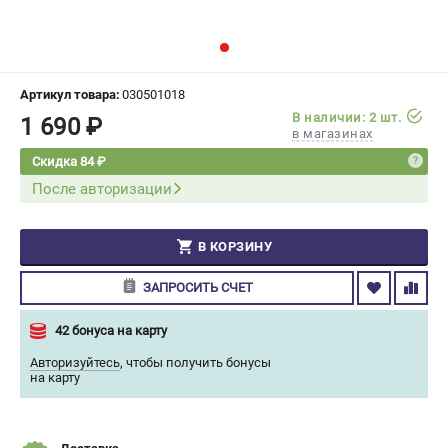
СРАВНЕНИЕ
(
0
)
ИЗБРАННОЕ
(
0
)
Артикул товара:
030501018
В наличии: 2 шт.
1 690 ₽
МАГАЗИНЫ
в магазинах
Скидка 84 ₽
СЕРВИС
После авторизации
ПОДДЕРЖКА
В КОРЗИНУ
Сервисный центр
Гарантия Champion
ЗАПРОСИТЬ СЧЕТ
Нашли дешевле?
Политика обработки персональных данных
42 бонуса на карту
Авторизуйтесь
,
чтобы получить бонусы
на карту
ИНФОРМАЦИЯ
О компании
О бренде