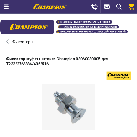
0 
₽
САНКТ-ПЕТЕРБУРГ
Фиксаторы
+7 (812) 448-13-08
- ЗАКАЗ ИЗДЕЛИЙ
Фиксатор муфты штанги Champion 03060030005 для
T233/276/336/436/516
+7 (8112) 59-12-69
- ЗАКАЗ ЗАПЧАСТЕЙ
ЗАКАЗАТЬ ЗАПЧАСТЬ
ВХОД ИЛИ РЕГИСТРАЦИЯ
КАТАЛОГ
АКЦИИ