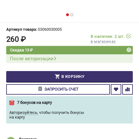
СРАВНЕНИЕ
(
0
)
ИЗБРАННОЕ
(
0
)
Артикул товара:
03060030005
В наличии: 2 шт.
260 ₽
МАГАЗИНЫ
в магазинах
Скидка 13 ₽
СЕРВИС
После авторизации
ПОДДЕРЖКА
В КОРЗИНУ
Сервисный центр
Гарантия Champion
ЗАПРОСИТЬ СЧЕТ
Нашли дешевле?
Политика обработки персональных данных
7 бонусов на карту
Авторизуйтесь
,
чтобы получить бонусы
на карту
ИНФОРМАЦИЯ
О компании
О бренде