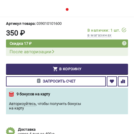
СРАВНЕНИЕ
(
0
)
ИЗБРАННОЕ
(
0
)
Артикул товара:
039010101600
В наличии: 1 шт.
350 ₽
в магазинах
МАГАЗИНЫ
Скидка 17 ₽
После авторизации
СЕРВИС
ПОДДЕРЖКА
В КОРЗИНУ
Сервисный центр
ЗАПРОСИТЬ СЧЕТ
Гарантия Champion
Нашли дешевле?
9 бонусов на карту
Политика обработки персональных данных
Авторизуйтесь
,
чтобы получить бонусы
на карту
ИНФОРМАЦИЯ
О компании
Доставка
О бренде
через 4 дня за 400 р.