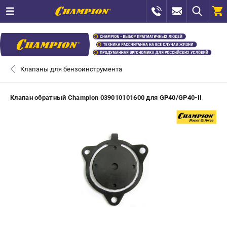
0 
₽
САНКТ-ПЕТЕРБУРГ
Клапаны для бензоинструмента
+7 (812) 448-13-08
- ЗАКАЗ ИЗДЕЛИЙ
Клапан обратный Champion 039010101600 для GP40/GP40-II
+7 (8112) 59-12-69
- ЗАКАЗ ЗАПЧАСТЕЙ
ЗАКАЗАТЬ ЗАПЧАСТЬ
ВХОД ИЛИ РЕГИСТРАЦИЯ
КАТАЛОГ
АКЦИИ