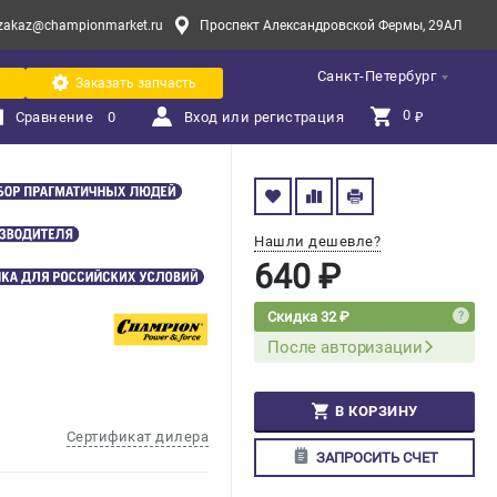
zakaz@championmarket.ru
Проспект Александровской Фермы, 29АЛ
Санкт-Петербург
Заказать запчасть
0 
Сравнение
0
Вход или регистрация
₽
Нашли дешевле?
640 ₽
Скидка 32 ₽
После авторизации
В КОРЗИНУ
Сертификат дилера
ЗАПРОСИТЬ СЧЕТ