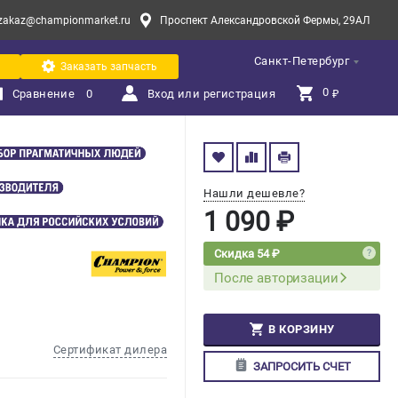
zakaz@championmarket.ru
Проспект Александровской Фермы, 29АЛ
Санкт-Петербург
Заказать запчасть
0 
Сравнение
0
Вход или регистрация
₽
Нашли дешевле?
1 090 ₽
Скидка 54 ₽
После авторизации
В КОРЗИНУ
Сертификат дилера
ЗАПРОСИТЬ СЧЕТ