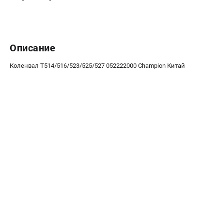
Средства защиты
Станки
Строительная техника
Уборочная техника
Описание
Коленвал T514/516/523/525/527 052222000 Champion Китай
ТЕЛЕФОН (САНКТ-ПЕТЕРБУРГ)
+7 (812) 448-13-08
Информация размещённая на сайте не является публичной
офертой.
проспект Александровской Фермы, 29АЛ
8 (812) 748-27-58
8 (800) 550-70-46
Режим работы колл-центра:
пн-пт - с 9:00 до 18:00
сб - с 10:00 до 16:00
вс - выходной
ЗАКАЗ ЗАПЧАСТЕЙ
+7 (8112) 59-12-69
zakaz@championmarket.ru