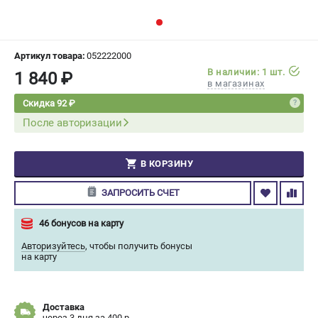
СРАВНЕНИЕ
(
0
)
ИЗБРАННОЕ
(
0
)
Артикул товара:
052222000
В наличии: 1 шт.
1 840 ₽
в магазинах
МАГАЗИНЫ
Скидка 92 ₽
После авторизации
СЕРВИС
ПОДДЕРЖКА
В КОРЗИНУ
Сервисный центр
ЗАПРОСИТЬ СЧЕТ
Гарантия Champion
Нашли дешевле?
46 бонусов на карту
Политика обработки персональных данных
Авторизуйтесь
,
чтобы получить бонусы
на карту
ИНФОРМАЦИЯ
О компании
Доставка
О бренде
через 3 дня за 400 р.