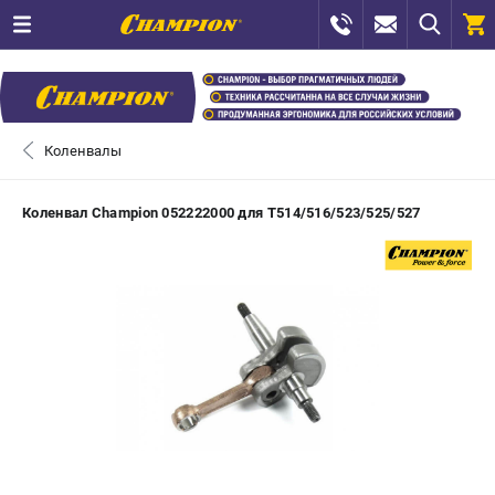
0 
₽
САНКТ-ПЕТЕРБУРГ
Коленвалы
+7 (812) 448-13-08
- ЗАКАЗ ИЗДЕЛИЙ
Коленвал Champion 052222000 для T514/516/523/525/527
+7 (8112) 59-12-69
- ЗАКАЗ ЗАПЧАСТЕЙ
ЗАКАЗАТЬ ЗАПЧАСТЬ
ВХОД ИЛИ РЕГИСТРАЦИЯ
КАТАЛОГ
АКЦИИ