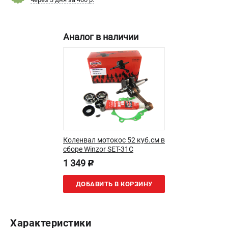
Новости
Юридическим лицам
Контакты
Аналог в наличии
Бонусная программа
Способы оплаты
Как нас найти
КАТАЛОГ
Аккумуляторная техника
Генераторы электричества
Коленвал мотокос 52 куб.см в
Двигатели
сборе Winzor SET-31C
Запасные части
1 349
p
Мотоблоки
Мотопомпы
ДОБАВИТЬ В КОРЗИНУ
Принадлежности и акссесуары
Садовая техника
Сварочное оборудование
Характеристики