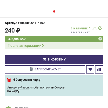
СРАВНЕНИЕ
(
0
)
ИЗБРАННОЕ
(
0
)
Артикул товара:
064114100
В наличии: 1 шт.
240 ₽
МАГАЗИНЫ
в магазинах
Скидка 12 ₽
СЕРВИС
После авторизации
ПОДДЕРЖКА
В КОРЗИНУ
Сервисный центр
Гарантия Champion
ЗАПРОСИТЬ СЧЕТ
Нашли дешевле?
Политика обработки персональных данных
6 бонусов на карту
Авторизуйтесь
,
чтобы получить бонусы
на карту
ИНФОРМАЦИЯ
О компании
О бренде