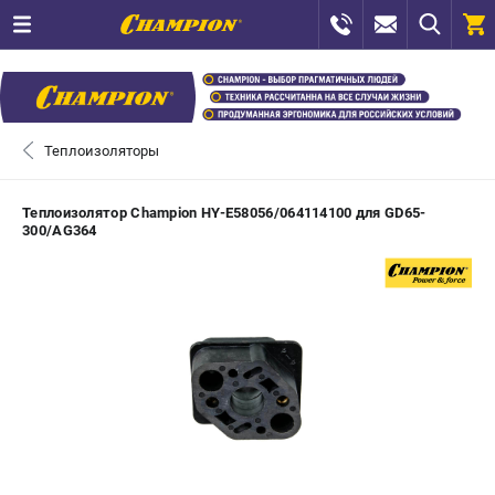
0 
₽
САНКТ-ПЕТЕРБУРГ
Теплоизоляторы
+7 (812) 448-13-08
- ЗАКАЗ ИЗДЕЛИЙ
Теплоизолятор Champion HY-E58056/064114100 для GD65-
300/AG364
+7 (8112) 59-12-69
- ЗАКАЗ ЗАПЧАСТЕЙ
ЗАКАЗАТЬ ЗАПЧАСТЬ
ВХОД ИЛИ РЕГИСТРАЦИЯ
КАТАЛОГ
АКЦИИ