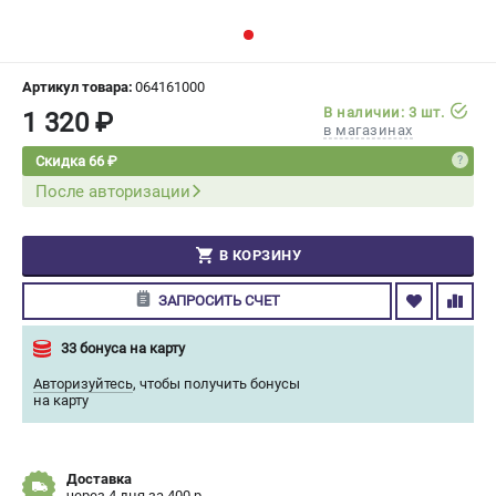
СРАВНЕНИЕ
(
0
)
ИЗБРАННОЕ
(
0
)
Артикул товара:
064161000
В наличии: 3 шт.
1 320 ₽
в магазинах
МАГАЗИНЫ
Скидка 66 ₽
После авторизации
СЕРВИС
ПОДДЕРЖКА
В КОРЗИНУ
Сервисный центр
ЗАПРОСИТЬ СЧЕТ
Гарантия Champion
Нашли дешевле?
33 бонуса на карту
Политика обработки персональных данных
Авторизуйтесь
,
чтобы получить бонусы
на карту
ИНФОРМАЦИЯ
О компании
Доставка
О бренде
через 4 дня за 400 р.