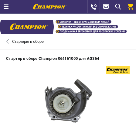
0 
₽
САНКТ-ПЕТЕРБУРГ
Стартеры в сборе
+7 (812) 448-13-08
- ЗАКАЗ ИЗДЕЛИЙ
Стартер в сборе Champion 064161000 для AG364
+7 (8112) 59-12-69
- ЗАКАЗ ЗАПЧАСТЕЙ
ЗАКАЗАТЬ ЗАПЧАСТЬ
ВХОД ИЛИ РЕГИСТРАЦИЯ
КАТАЛОГ
АКЦИИ