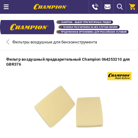
0 
₽
САНКТ-ПЕТЕРБУРГ
Фильтры воздушные для бензоинструмента
+7 (812) 448-13-08
- ЗАКАЗ ИЗДЕЛИЙ
Фильтр воздушный предварительный Champion 064253210 для
GBR376
+7 (8112) 59-12-69
- ЗАКАЗ ЗАПЧАСТЕЙ
ЗАКАЗАТЬ ЗАПЧАСТЬ
ВХОД ИЛИ РЕГИСТРАЦИЯ
КАТАЛОГ
АКЦИИ