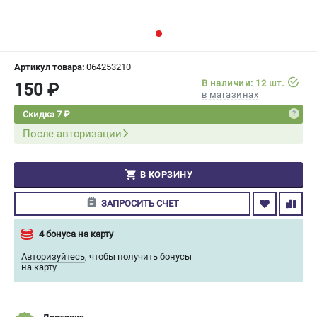
СРАВНЕНИЕ
(
0
)
ИЗБРАННОЕ
(
0
)
Артикул товара:
064253210
В наличии: 12 шт.
150 ₽
МАГАЗИНЫ
в магазинах
Скидка 7 ₽
СЕРВИС
После авторизации
ПОДДЕРЖКА
В КОРЗИНУ
Сервисный центр
Гарантия Champion
ЗАПРОСИТЬ СЧЕТ
Нашли дешевле?
Политика обработки персональных данных
4 бонуса на карту
Авторизуйтесь
,
чтобы получить бонусы
на карту
ИНФОРМАЦИЯ
О компании
О бренде