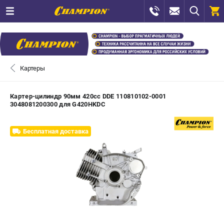
0 
₽
САНКТ-ПЕТЕРБУРГ
Картеры
+7 (812) 448-13-08
- ЗАКАЗ ИЗДЕЛИЙ
Картер-цилиндр 90мм 420сс DDE 110810102-0001
3048081200300 для G420HKDC
+7 (8112) 59-12-69
- ЗАКАЗ ЗАПЧАСТЕЙ
Бесплатная доставка
ЗАКАЗАТЬ ЗАПЧАСТЬ
ВХОД ИЛИ РЕГИСТРАЦИЯ
КАТАЛОГ
АКЦИИ