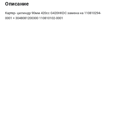
Описание
Новости
Юридическим лицам
Картер- цилиндр 90мм 420сс G420HKDC замена на 110810294-
Контакты
0001 + 3048081200300 110810102-0001
Бонусная программа
Способы оплаты
Как нас найти
КАТАЛОГ
Аккумуляторная техника
Генераторы электричества
Двигатели
Запасные части
Мотоблоки
Мотопомпы
Принадлежности и акссесуары
Садовая техника
Сварочное оборудование