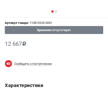
СРАВНЕНИЕ
(
0
)
ИЗБРАННОЕ
(
0
)
Артикул товара:
110810220-0001
МАГАЗИНЫ
Временно отсутствует
СЕРВИС
12 667
c
ПОДДЕРЖКА
Сервисный центр
Сообщить о поступлении
Гарантия Champion
Нашли дешевле?
Политика обработки персональных данных
Характеристики
ИНФОРМАЦИЯ
О компании
О бренде