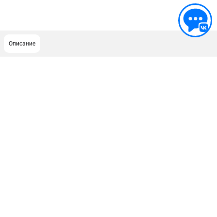
Описание
ПОДДЕРЖКА
Сервисный центр
Гарантия Champion
Нашли дешевле?
Политика обработки персональных данных
ИНФОРМАЦИЯ
О компании
О бренде