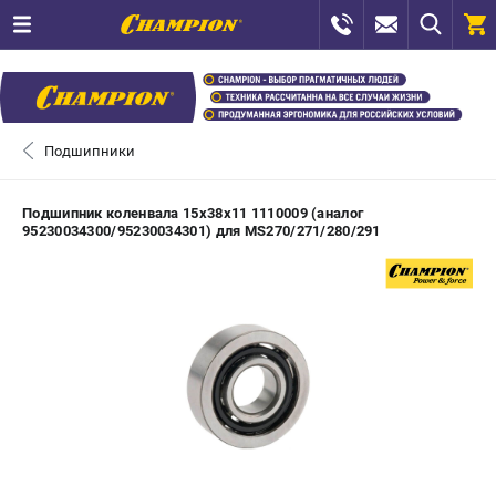
0 
₽
САНКТ-ПЕТЕРБУРГ
Подшипники
+7 (812) 448-13-08
- ЗАКАЗ ИЗДЕЛИЙ
Подшипник коленвала 15х38х11 1110009 (аналог
95230034300/95230034301) для MS270/271/280/291
+7 (8112) 59-12-69
- ЗАКАЗ ЗАПЧАСТЕЙ
ЗАКАЗАТЬ ЗАПЧАСТЬ
ВХОД ИЛИ РЕГИСТРАЦИЯ
КАТАЛОГ
АКЦИИ