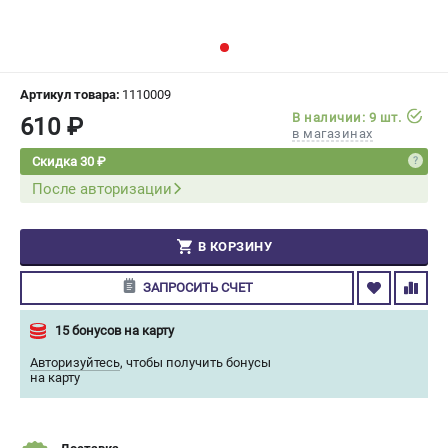
СРАВНЕНИЕ
(
0
)
ИЗБРАННОЕ
(
0
)
Артикул товара:
1110009
В наличии: 9 шт.
610 ₽
МАГАЗИНЫ
в магазинах
Скидка 30 ₽
СЕРВИС
После авторизации
ПОДДЕРЖКА
В КОРЗИНУ
Сервисный центр
Гарантия Champion
ЗАПРОСИТЬ СЧЕТ
Нашли дешевле?
Политика обработки персональных данных
15 бонусов на карту
Авторизуйтесь
,
чтобы получить бонусы
на карту
ИНФОРМАЦИЯ
О компании
О бренде