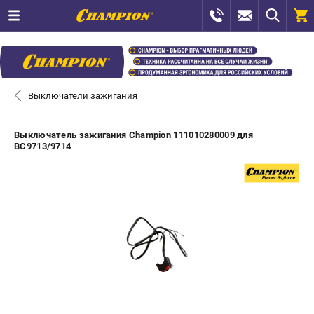
0 
₽
САНКТ-ПЕТЕРБУРГ
Выключатели зажигания
+7 (812) 448-13-08
- ЗАКАЗ ИЗДЕЛИЙ
Выключатель зажигания Champion 111010280009 для
ВС9713/9714
+7 (8112) 59-12-69
- ЗАКАЗ ЗАПЧАСТЕЙ
ЗАКАЗАТЬ ЗАПЧАСТЬ
ВХОД ИЛИ РЕГИСТРАЦИЯ
КАТАЛОГ
АКЦИИ