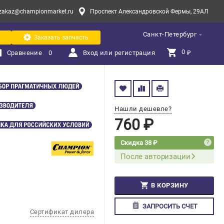
zakaz@championmarket.ru
Проспект Александровской Фермы, 29АЛ
Санкт-Петербург
Заказать запчасть
0 
Сравнение
0
Вход или регистрация
₽
Нашли дешевле?
760 ₽
Скидка 38 ₽
После авторизации
В КОРЗИНУ
ЗАПРОСИТЬ СЧЕТ
Сертификат дилера