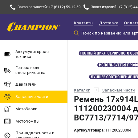
Заказ запчастей: +7 (8112) 59-12-69
Заказ изделий: +7 (812) 44
Контакты
Доставка
Оплат
Аккумуляторная
техника
Генераторы
электричества
Двигатели
Каталог
Запасные части
Запасные части
Ремень 17х914L
111200230004 
Мотоблоки
BC7713/7714/9
Мотопомпы
Артикул товара:
111200230004
Принадлежности и
акссесуары