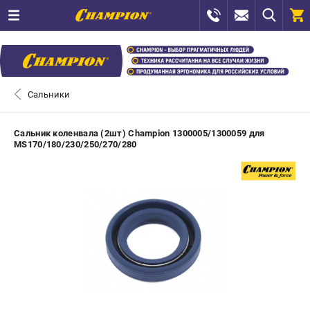
0 
₽
САНКТ-ПЕТЕРБУРГ
Сальники
+7 (812) 448-13-08
- ЗАКАЗ ИЗДЕЛИЙ
Сальник коленвала (2шт) Champion 1300005/1300059 для
MS170/180/230/250/270/280
+7 (8112) 59-12-69
- ЗАКАЗ ЗАПЧАСТЕЙ
ЗАКАЗАТЬ ЗАПЧАСТЬ
ВХОД ИЛИ РЕГИСТРАЦИЯ
КАТАЛОГ
АКЦИИ