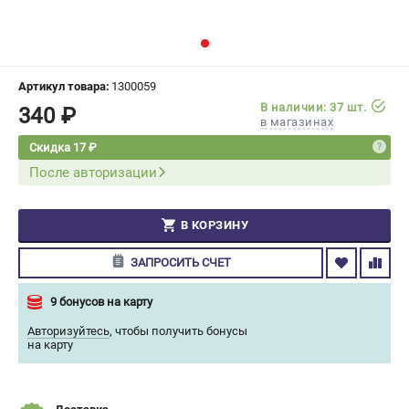
СРАВНЕНИЕ
(
0
)
ИЗБРАННОЕ
(
0
)
Артикул товара:
1300059
В наличии: 37 шт.
340 ₽
МАГАЗИНЫ
в магазинах
Скидка 17 ₽
СЕРВИС
После авторизации
ПОДДЕРЖКА
В КОРЗИНУ
Сервисный центр
Гарантия Champion
ЗАПРОСИТЬ СЧЕТ
Нашли дешевле?
Политика обработки персональных данных
9 бонусов на карту
Авторизуйтесь
,
чтобы получить бонусы
на карту
ИНФОРМАЦИЯ
О компании
О бренде