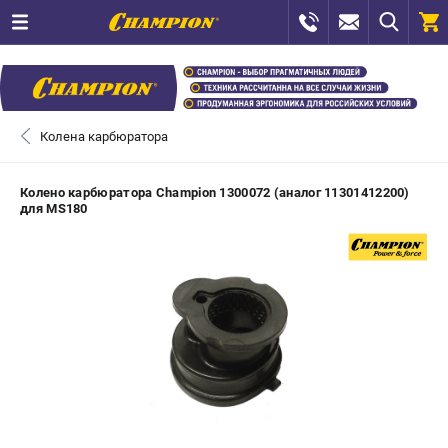
0 
₽
САНКТ-ПЕТЕРБУРГ
Колена карбюратора
+7 (812) 448-13-08
- ЗАКАЗ ИЗДЕЛИЙ
Колено карбюратора Champion 1300072 (аналог 11301412200)
для MS180
+7 (8112) 59-12-69
- ЗАКАЗ ЗАПЧАСТЕЙ
ЗАКАЗАТЬ ЗАПЧАСТЬ
ВХОД ИЛИ РЕГИСТРАЦИЯ
КАТАЛОГ
АКЦИИ