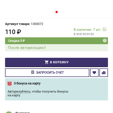
СРАВНЕНИЕ
(
0
)
ИЗБРАННОЕ
(
0
)
Артикул товара:
1300072
В наличии: 7 шт.
110 ₽
МАГАЗИНЫ
в магазинах
Скидка 5 ₽
СЕРВИС
После авторизации
ПОДДЕРЖКА
В КОРЗИНУ
Сервисный центр
Гарантия Champion
ЗАПРОСИТЬ СЧЕТ
Нашли дешевле?
Политика обработки персональных данных
3 бонуса на карту
Авторизуйтесь
,
чтобы получить бонусы
на карту
ИНФОРМАЦИЯ
О компании
О бренде