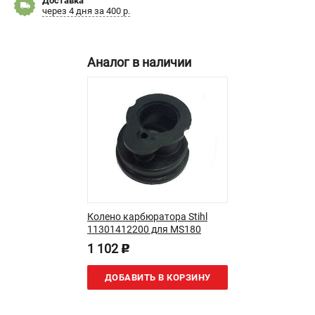
Доставка
через 4 дня за 400 р.
Новости
Юридическим лицам
Контакты
Аналог в наличии
Бонусная программа
Способы оплаты
Как нас найти
КАТАЛОГ
Аккумуляторная техника
Генераторы электричества
Двигатели
Запасные части
Колено карбюратора Stihl
Мотоблоки
11301412200 для MS180
Мотопомпы
1 102
p
Принадлежности и акссесуары
ДОБАВИТЬ В КОРЗИНУ
Садовая техника
Сварочное оборудование