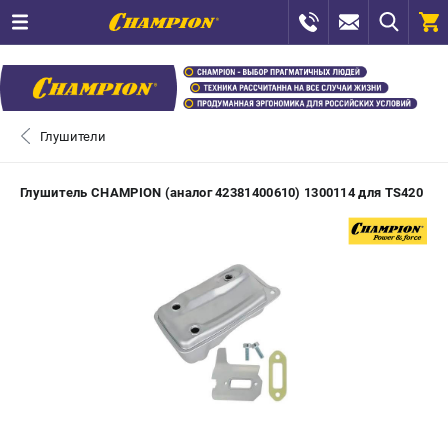
0 
₽
САНКТ-ПЕТЕРБУРГ
Глушители
+7 (812) 448-13-08
- ЗАКАЗ ИЗДЕЛИЙ
Глушитель CHAMPION (аналог 42381400610) 1300114 для TS420
+7 (8112) 59-12-69
- ЗАКАЗ ЗАПЧАСТЕЙ
ЗАКАЗАТЬ ЗАПЧАСТЬ
ВХОД ИЛИ РЕГИСТРАЦИЯ
КАТАЛОГ
АКЦИИ