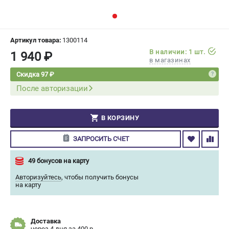
СРАВНЕНИЕ
(
0
)
ИЗБРАННОЕ
(
0
)
Артикул товара:
1300114
В наличии: 1 шт.
1 940 ₽
в магазинах
МАГАЗИНЫ
Скидка 97 ₽
После авторизации
СЕРВИС
ПОДДЕРЖКА
В КОРЗИНУ
Сервисный центр
ЗАПРОСИТЬ СЧЕТ
Гарантия Champion
Нашли дешевле?
49 бонусов на карту
Политика обработки персональных данных
Авторизуйтесь
,
чтобы получить бонусы
на карту
ИНФОРМАЦИЯ
О компании
Доставка
О бренде
через 4 дня за 400 р.