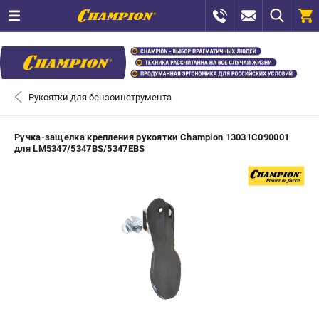
0 
₽
САНКТ-ПЕТЕРБУРГ
Рукоятки для бензоинструмента
+7 (812) 448-13-08
- ЗАКАЗ ИЗДЕЛИЙ
Ручка-защелка крепления рукоятки Champion 13031C090001
для LM5347/5347BS/5347EBS
+7 (8112) 59-12-69
- ЗАКАЗ ЗАПЧАСТЕЙ
ЗАКАЗАТЬ ЗАПЧАСТЬ
ВХОД ИЛИ РЕГИСТРАЦИЯ
КАТАЛОГ
АКЦИИ