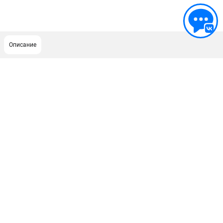
Описание
ПОДДЕРЖКА
Сервисный центр
Гарантия Champion
Нашли дешевле?
Политика обработки персональных данных
ИНФОРМАЦИЯ
О компании
О бренде