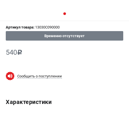
СРАВНЕНИЕ
(
0
)
ИЗБРАННОЕ
(
0
)
Артикул товара:
13030C090000
МАГАЗИНЫ
Временно отсутствует
СЕРВИС
540
c
ПОДДЕРЖКА
Сервисный центр
Сообщить о поступлении
Гарантия Champion
Нашли дешевле?
Политика обработки персональных данных
Характеристики
ИНФОРМАЦИЯ
О компании
О бренде