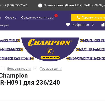
: +7 (800) 550-70-46
Прием звонков (Время МСК): Пн-Пт с 09:00 до 
а
Сервис
Юридическим лицам
Перезвоните мне
Избранное
0
Бензозапчасти
Тормоза цепи
 Champion
R-H091 для 236/240