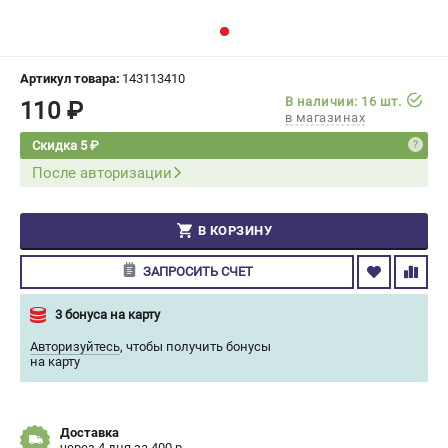
СРАВНЕНИЕ
(
0
)
ИЗБРАННОЕ
(
0
)
Артикул товара:
143113410
В наличии: 16 шт.
110 ₽
в магазинах
МАГАЗИНЫ
Скидка 5 ₽
После авторизации
СЕРВИС
ПОДДЕРЖКА
В КОРЗИНУ
Сервисный центр
ЗАПРОСИТЬ СЧЕТ
Гарантия Champion
Нашли дешевле?
3 бонуса на карту
Политика обработки персональных данных
Авторизуйтесь
,
чтобы получить бонусы
на карту
ИНФОРМАЦИЯ
О компании
Доставка
О бренде
через 4 дня за 400 р.