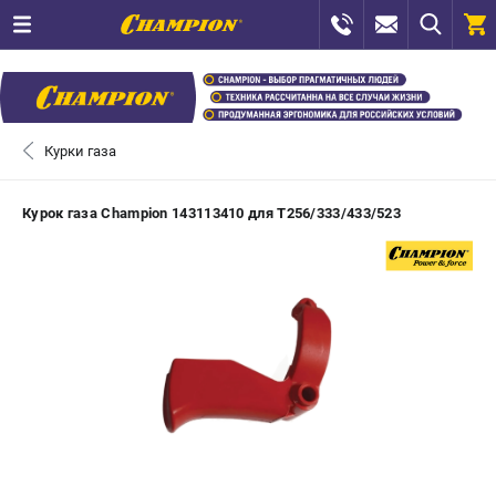
0 
₽
САНКТ-ПЕТЕРБУРГ
Курки газа
+7 (812) 448-13-08
- ЗАКАЗ ИЗДЕЛИЙ
Курок газа Champion 143113410 для T256/333/433/523
+7 (8112) 59-12-69
- ЗАКАЗ ЗАПЧАСТЕЙ
ЗАКАЗАТЬ ЗАПЧАСТЬ
ВХОД ИЛИ РЕГИСТРАЦИЯ
КАТАЛОГ
АКЦИИ