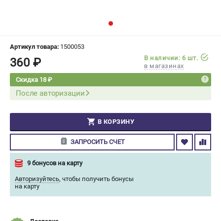
СРАВНЕНИЕ
(
0
)
ИЗБРАННОЕ
(
0
)
Артикул товара:
1500053
В наличии: 6 шт.
360 ₽
МАГАЗИНЫ
в магазинах
Скидка 18 ₽
СЕРВИС
После авторизации
ПОДДЕРЖКА
В КОРЗИНУ
Сервисный центр
Гарантия Champion
ЗАПРОСИТЬ СЧЕТ
Нашли дешевле?
Политика обработки персональных данных
9 бонусов на карту
Авторизуйтесь
,
чтобы получить бонусы
на карту
ИНФОРМАЦИЯ
О компании
О бренде