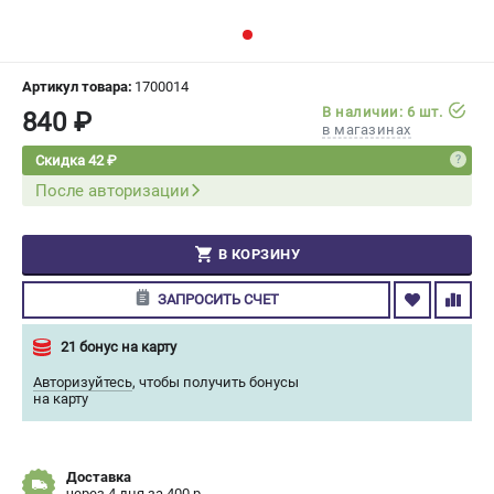
СРАВНЕНИЕ
(
0
)
ИЗБРАННОЕ
(
0
)
Артикул товара:
1700014
В наличии: 6 шт.
840 ₽
в магазинах
МАГАЗИНЫ
Скидка 42 ₽
После авторизации
СЕРВИС
ПОДДЕРЖКА
В КОРЗИНУ
Сервисный центр
ЗАПРОСИТЬ СЧЕТ
Гарантия Champion
Нашли дешевле?
21 бонус на карту
Политика обработки персональных данных
Авторизуйтесь
,
чтобы получить бонусы
на карту
ИНФОРМАЦИЯ
О компании
Доставка
О бренде
через 4 дня за 400 р.