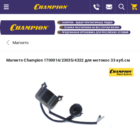
0 
₽
САНКТ-ПЕТЕРБУРГ
Магнето
+7 (812) 448-13-08
- ЗАКАЗ ИЗДЕЛИЙ
Магнето Champion 1700014/23035/4322 для мотокос 33 куб.см
+7 (8112) 59-12-69
- ЗАКАЗ ЗАПЧАСТЕЙ
ЗАКАЗАТЬ ЗАПЧАСТЬ
ВХОД ИЛИ РЕГИСТРАЦИЯ
КАТАЛОГ
АКЦИИ