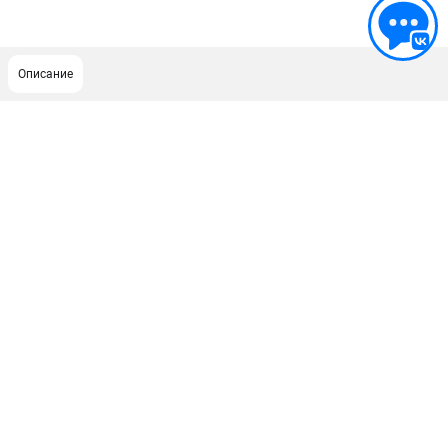
Описание
ПОДДЕРЖКА
Сервисный центр
Гарантия Champion
Нашли дешевле?
Политика обработки персональных данных
ИНФОРМАЦИЯ
О компании
О бренде