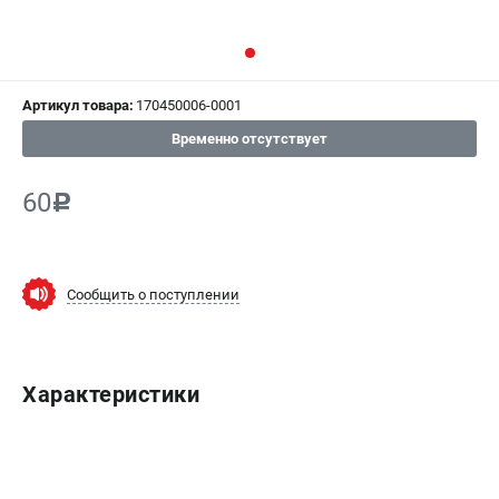
СРАВНЕНИЕ
(
0
)
ИЗБРАННОЕ
(
0
)
Артикул товара:
170450006-0001
МАГАЗИНЫ
Временно отсутствует
СЕРВИС
60
c
ПОДДЕРЖКА
Сервисный центр
Сообщить о поступлении
Гарантия Champion
Нашли дешевле?
Политика обработки персональных данных
Характеристики
ИНФОРМАЦИЯ
О компании
О бренде