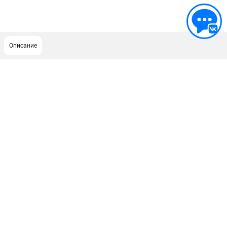
Описание
ПОДДЕРЖКА
Сервисный центр
Гарантия Champion
Нашли дешевле?
Политика обработки персональных данных
ИНФОРМАЦИЯ
О компании
О бренде