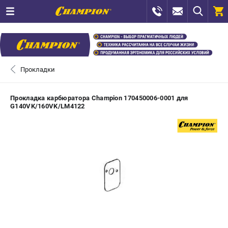
0 
₽
САНКТ-ПЕТЕРБУРГ
Прокладки
+7 (812) 448-13-08
- ЗАКАЗ ИЗДЕЛИЙ
Прокладка карбюратора Champion 170450006-0001 для
G140VK/160VK/LM4122
+7 (8112) 59-12-69
- ЗАКАЗ ЗАПЧАСТЕЙ
ЗАКАЗАТЬ ЗАПЧАСТЬ
ВХОД ИЛИ РЕГИСТРАЦИЯ
КАТАЛОГ
АКЦИИ